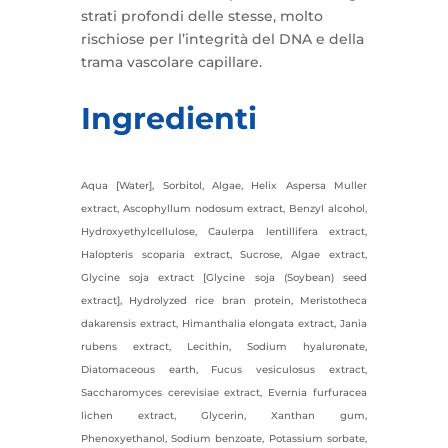
strati profondi delle stesse, molto
rischiose per l’integrità del DNA e della
trama vascolare capillare.
Ingredienti
Aqua [Water], Sorbitol, Algae, Helix Aspersa Muller
extract, Ascophyllum nodosum extract, Benzyl alcohol,
Hydroxyethylcellulose, Caulerpa lentillifera extract,
Halopteris scoparia extract, Sucrose, Algae extract,
Glycine soja extract [Glycine soja (Soybean) seed
extract], Hydrolyzed rice bran protein, Meristotheca
dakarensis extract, Himanthalia elongata extract, Jania
rubens extract, Lecithin, Sodium hyaluronate,
Diatomaceous earth, Fucus vesiculosus extract,
Saccharomyces cerevisiae extract, Evernia furfuracea
lichen extract, Glycerin, Xanthan gum,
Phenoxyethanol, Sodium benzoate, Potassium sorbate,