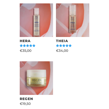
HERA
THEIA
€
35,00
€
34,00
Valutato
Valutato
5.00
5.00
su 5
su 5
REGEN
€
19,50