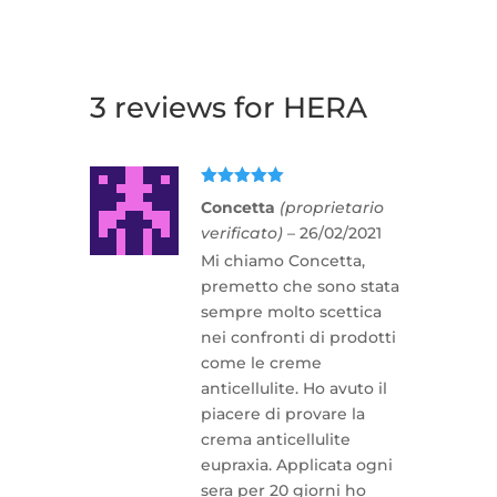
3 reviews for
HERA
Valutato
5
Concetta
(proprietario
su 5
verificato)
–
26/02/2021
Mi chiamo Concetta,
premetto che sono stata
sempre molto scettica
nei confronti di prodotti
come le creme
anticellulite. Ho avuto il
piacere di provare la
crema anticellulite
eupraxia. Applicata ogni
sera per 20 giorni ho