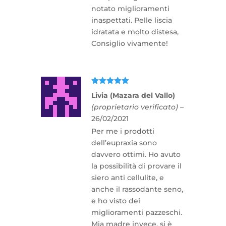
notato miglioramenti
inaspettati. Pelle liscia
idratata e molto distesa,
Consiglio vivamente!
Valutato
5
Livia (Mazara del Vallo)
su 5
(proprietario verificato)
–
26/02/2021
Per me i prodotti
dell’eupraxia sono
davvero ottimi. Ho avuto
la possibilità di provare il
siero anti cellulite, e
anche il rassodante seno,
e ho visto dei
miglioramenti pazzeschi.
Mia madre invece, si è