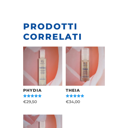
PRODOTTI
CORRELATI
PHYDIA
THEIA
€
29,50
€
34,00
Valutato
Valutato
5.00
5.00
su 5
su 5