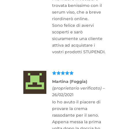
trovata benissimo con il
serum viso, che a breve
riordinerò online.
Sono felice di avervi
scoperti e sarò
sicuramente una cliente
attiva ad acquistare i
vostri prodotti STUPENDI.
Valutato
5
Martina (Foggia)
su 5
(proprietario verificato)
–
26/02/2021
Io ho avuto il piacere di
provare la crema
rassodante per il seno.
Appena messa la prima
volta dopo la doccia ho