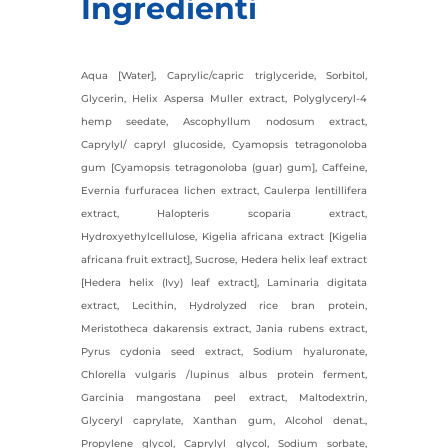
Ingredienti
Aqua [Water], Caprylic/capric triglyceride, Sorbitol,
Glycerin, Helix Aspersa Muller extract, Polyglyceryl-4
hemp seedate, Ascophyllum nodosum extract,
Caprylyl/ capryl glucoside, Cyamopsis tetragonoloba
gum [Cyamopsis tetragonoloba (guar) gum], Caffeine,
Evernia furfuracea lichen extract, Caulerpa lentillifera
extract, Halopteris scoparia extract,
Hydroxyethylcellulose, Kigelia africana extract [Kigelia
africana fruit extract], Sucrose, Hedera helix leaf extract
[Hedera helix (Ivy) leaf extract], Laminaria digitata
extract, Lecithin, Hydrolyzed rice bran protein,
Meristotheca dakarensis extract, Jania rubens extract,
Pyrus cydonia seed extract, Sodium hyaluronate,
Chlorella vulgaris /lupinus albus protein ferment,
Garcinia mangostana peel extract, Maltodextrin,
Glyceryl caprylate, Xanthan gum, Alcohol denat.,
Propylene glycol, Caprylyl glycol, Sodium sorbate,